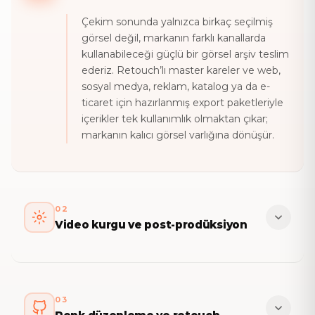
Çekim sonunda yalnızca birkaç seçilmiş
görsel değil, markanın farklı kanallarda
kullanabileceği güçlü bir görsel arşiv teslim
ederiz. Retouch’lı master kareler ve web,
sosyal medya, reklam, katalog ya da e-
ticaret için hazırlanmış export paketleriyle
içerikler tek kullanımlık olmaktan çıkar;
markanın kalıcı görsel varlığına dönüşür.
02
Video kurgu ve post-prodüksiyon
Video kurgu ritmi, renk düzenleme, ses,
geçiş, yazı alanları ve final export süreci her
platformun ihtiyacına göre hazırlanır.
03
Böylece video yalnızca “çekilmiş” değil;