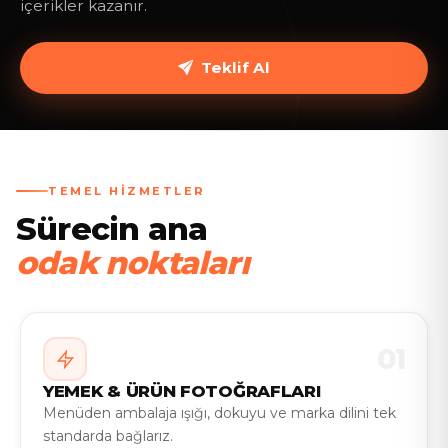
içerikler kazanır.
Teklif Al
TEMEL HIZMETLER
Sürecin ana
E
MARKA
MENÜ
odak noktaları
01
YEMEK & ÜRÜN FOTOĞRAFLARI
Menüden ambalaja ışığı, dokuyu ve marka dilini tek
standarda bağlarız.